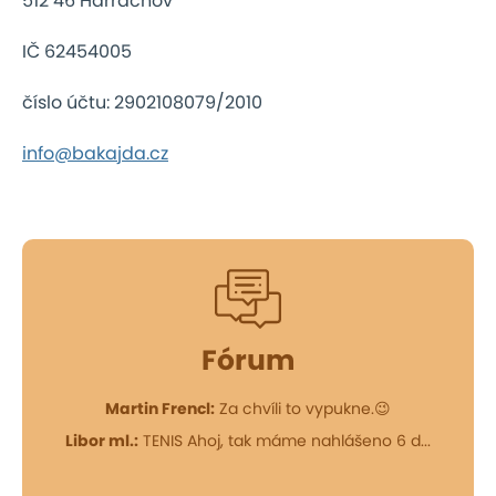
512 46 Harrachov
IČ 62454005
číslo účtu: 2902108079/2010
info@bakajda.cz
Fórum
Martin Frencl:
Za chvíli to vypukne.😉
Libor ml.:
TENIS Ahoj, tak máme nahlášeno 6 d...